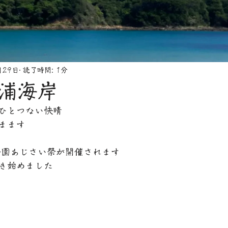
月29日
読了時間: 1分
浦海岸
ひとつない快晴
まます
公園あじさい祭が開催されます
き始めました