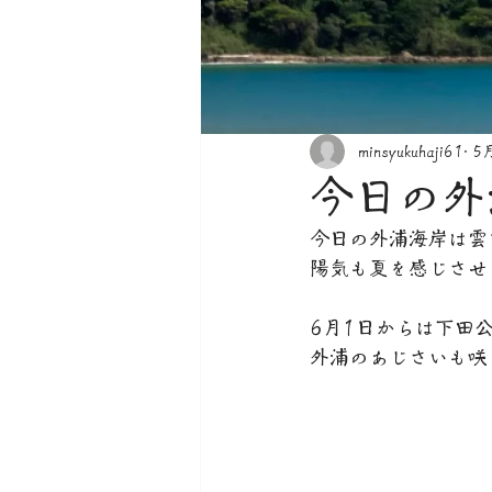
minsyukuhaji61
5
今日の外
今日の外浦海岸は雲
陽気も夏を感じさせ
6月1日からは下田
外浦のあじさいも咲