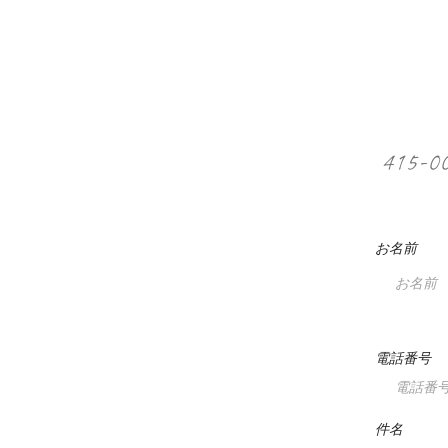
415-
お名前
電話番号
件名